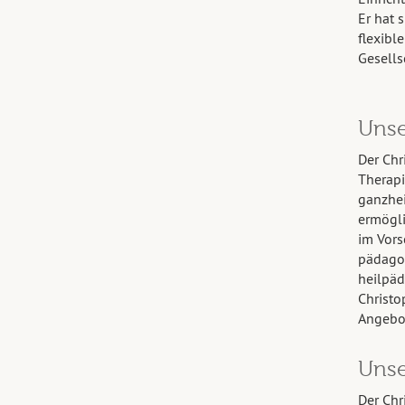
Er hat 
flexibl
Gesells
Unse
Der Chr
Therapi
ganzhei
ermögli
im Vors
pädagog
heilpäd
Christo
Angebot
Unse
Der Chr