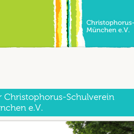
r Christophorus-Schulverein
nchen e.V.