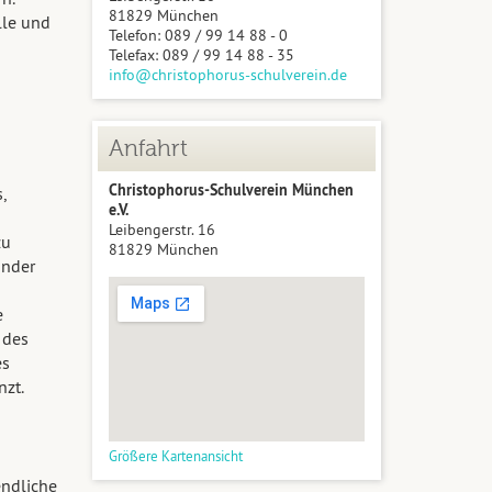
81829 München
lle und
Telefon: 089 / 99 14 88 - 0
Telefax: 089 / 99 14 88 - 35
info@christophorus-schulverein.de
Anfahrt
Christophorus-Schulverein München
,
e.V.
Leibengerstr. 16
zu
81829 München
inder
e
 des
es
nzt.
Größere Kartenansicht
endliche