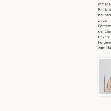
mit soz
Einrich
heilpäd
Zusamme
Förderz
der Chr
unverzi
Förderu
zum Hau