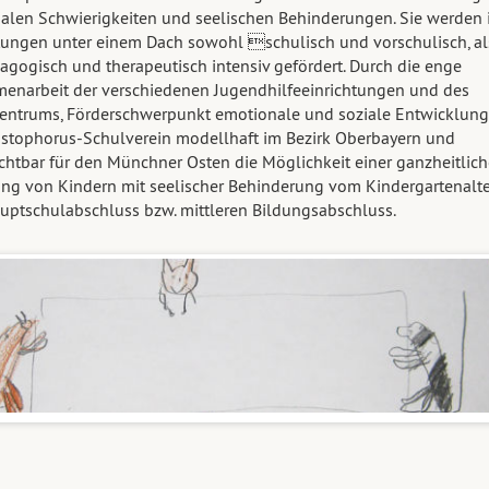
ialen Schwierigkeiten und seelischen Behinderungen. Sie werden i
tungen unter einem Dach sowohl schulisch und vorschulisch, al
agogisch und therapeutisch intensiv gefördert. Durch die enge
narbeit der verschiedenen Jugendhilfeeinrichtungen und des
entrums, Förderschwerpunkt emotionale und soziale Entwicklung 
istophorus-Schulverein modellhaft im Bezirk Oberbayern und
chtbar für den Münchner Osten die Möglichkeit einer ganzheitlic
ng von Kindern mit seelischer Behinderung vom Kindergartenalte
ptschulabschluss bzw. mittleren Bildungsabschluss.