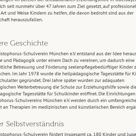
sich seit nunmehr über 47 Jahren zum Ziel gesetzt, auf professione
e Art und Weise Kindern zu helfen, die davon bedroht sind aus der
chaft herauszufallen.
re Geschichte
istophorus-Schulverein München e.V. entstand aus der Idee heraus
e und Pädagogik unter einem Dach zu vereinen, um dadurch eine
tliche Betreuung und Förderung seelenpflegebedürftiger Kinder 
chen. Im Jahr 1978 wurde die heilpädagogische Tagesstätte für K
chulalter gegründet. Drei Jahre später wurden zur adäquaten
ischen Weiterbetreuung die Schule zur Erziehungshilfe sowie di
agogische Tagesstätte für Schulkinder eröffnet. Die Einrichtungen
phorus-Schulvereins München e.V. werden durch ein umfangreich
 an Therapien im medizinischen und künstlerischen Bereich ergä
r Selbstverständnis
istophorus-Schulverein fördert insgesamt ca. 180 Kinder und Jug