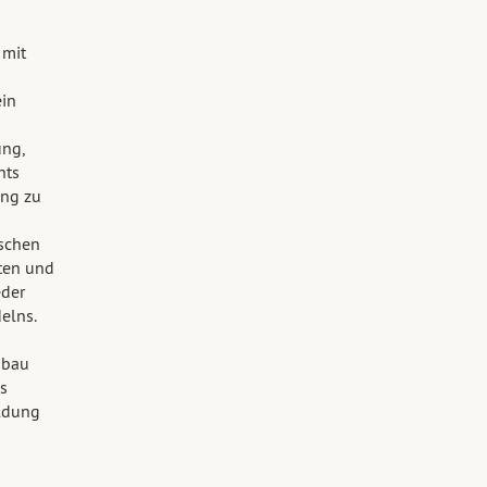
 mit
ein
ng,
hts
ung zu
ischen
ten und
eder
elns.
bbau
s
ldung