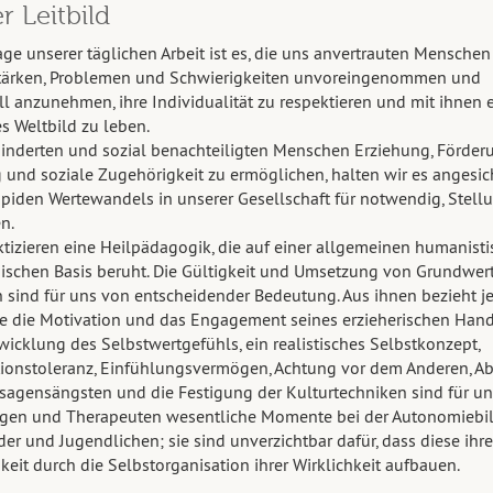
r Leitbild
ge unserer täglichen Arbeit ist es, die uns anvertrauten Menschen
Stärken, Problemen und Schwierigkeiten unvoreingenommen und
ll anzunehmen, ihre Individualität zu respektieren und mit ihnen 
es Weltbild zu leben.
nderten und sozial benachteiligten Menschen Erziehung, Förderu
 und soziale Zugehörigkeit zu ermöglichen, halten wir es angesic
apiden Wertewandels in unserer Gesellschaft für notwendig, Stell
n.
ktizieren eine Heilpädagogik, die auf einer allgemeinen humanist
ischen Basis beruht. Die Gültigkeit und Umsetzung von Grundwer
sind für uns von entscheidender Bedeutung. Aus ihnen bezieht j
e die Motivation und das Engagement seines erzieherischen Hand
wicklung des Selbstwertgefühls, ein realistisches Selbstkonzept,
tionstoleranz, Einfühlungsvermögen, Achtung vor dem Anderen, A
sagensängsten und die Festigung der Kulturtechniken sind für un
gen und Therapeuten wesentliche Momente bei der Autonomiebi
der und Jugendlichen; sie sind unverzichtbar dafür, dass diese ihre
eit durch die Selbstorganisation ihrer Wirklichkeit aufbauen.