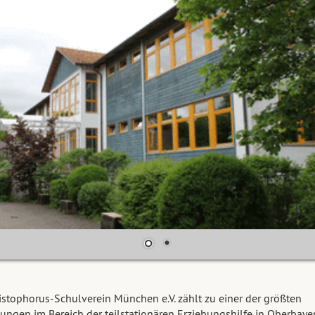
istophorus-Schulverein München e.V. zählt zu einer der größten
tungen im Bereich der teilstationären Erziehungshilfe in Oberbayer