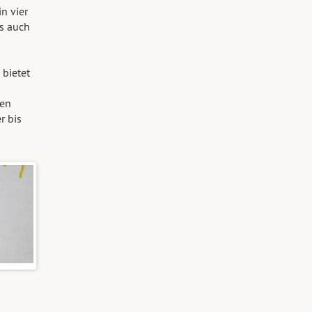
n vier
s auch
bietet
hen
r bis