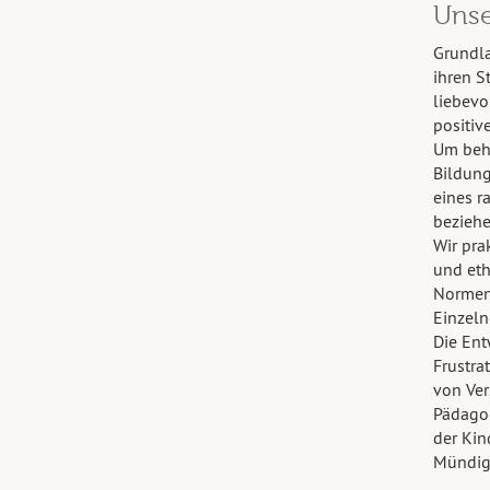
Unse
Grundla
ihren 
liebevo
positiv
Um behi
Bildung
eines r
beziehe
Wir pra
und eth
Normen 
Einzeln
Die Ent
Frustra
von Ver
Pädago
der Kin
Mündigk