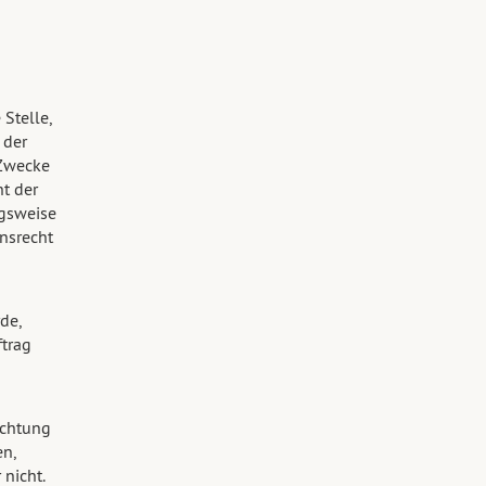
Stelle,
 der
 Zwecke
t der
ngsweise
nsrecht
de,
ftrag
ichtung
n,
nicht.