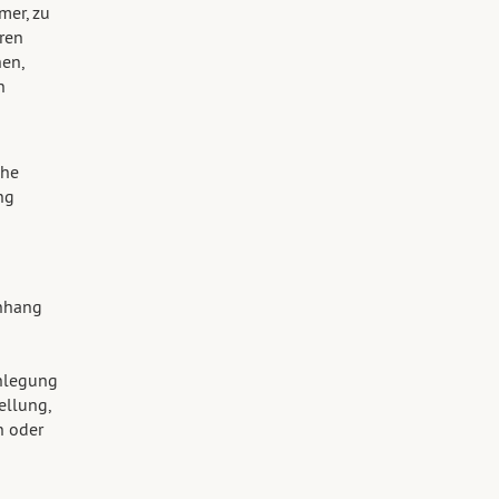
er, zu
ren
en,
n
che
ng
nhang
enlegung
ellung,
n oder