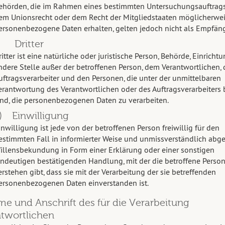
ehörden, die im Rahmen eines bestimmten Untersuchungsauftrag
em Unionsrecht oder dem Recht der Mitgliedstaaten möglicherwe
ersonenbezogene Daten erhalten, gelten jedoch nicht als Empfäng
) Dritter
ritter ist eine natürliche oder juristische Person, Behörde, Einricht
ndere Stelle außer der betroffenen Person, dem Verantwortlichen,
uftragsverarbeiter und den Personen, die unter der unmittelbaren
erantwortung des Verantwortlichen oder des Auftragsverarbeiters 
ind, die personenbezogenen Daten zu verarbeiten.
) Einwilligung
inwilligung ist jede von der betroffenen Person freiwillig für den
estimmten Fall in informierter Weise und unmissverständlich ab
illensbekundung in Form einer Erklärung oder einer sonstigen
indeutigen bestätigenden Handlung, mit der die betroffene Person
erstehen gibt, dass sie mit der Verarbeitung der sie betreffenden
ersonenbezogenen Daten einverstanden ist.
me und Anschrift des für die Verarbeitung
twortlichen