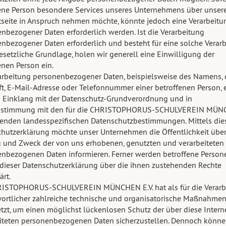
ene Person besondere Services unseres Unternehmens über unser
tseite in Anspruch nehmen möchte, könnte jedoch eine Verarbeitu
nbezogener Daten erforderlich werden. Ist die Verarbeitung
nbezogener Daten erforderlich und besteht für eine solche Verar
esetzliche Grundlage, holen wir generell eine Einwilligung der
enen Person ein.
arbeitung personenbezogener Daten, beispielsweise des Namens, 
ft, E-Mail-Adresse oder Telefonnummer einer betroffenen Person, e
m Einklang mit der Datenschutz-Grundverordnung und in
nstimmung mit den für die CHRISTOPHORUS-SCHULVEREIN MÜ
ltenden landesspezifischen Datenschutzbestimmungen. Mittels die
hutzerklärung möchte unser Unternehmen die Öffentlichkeit über 
und Zweck der von uns erhobenen, genutzten und verarbeiteten
nbezogenen Daten informieren. Ferner werden betroffene Person
 dieser Datenschutzerklärung über die ihnen zustehenden Rechte
ärt.
RISTOPHORUS-SCHULVEREIN MÜNCHEN E.V. hat als für die Verarb
ortlicher zahlreiche technische und organisatorische Maßnahme
zt, um einen möglichst lückenlosen Schutz der über diese Interne
iteten personenbezogenen Daten sicherzustellen. Dennoch könn