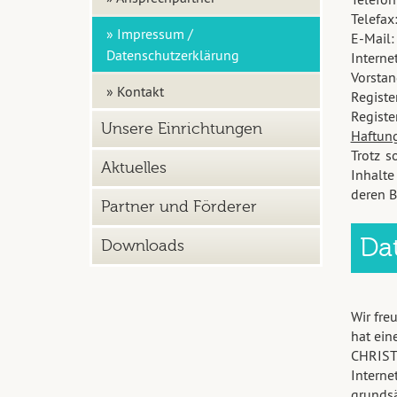
Telefax
» Impressum /
E-Mail
Datenschutzerklärung
Interne
Vorstan
» Kontakt
Registe
Regist
Unsere Einrichtungen
Haftun
Trotz s
Aktuelles
Inhalte
deren B
Partner und Förderer
Da
Downloads
Wir fre
hat ein
CHRIST
Intern
grundsä