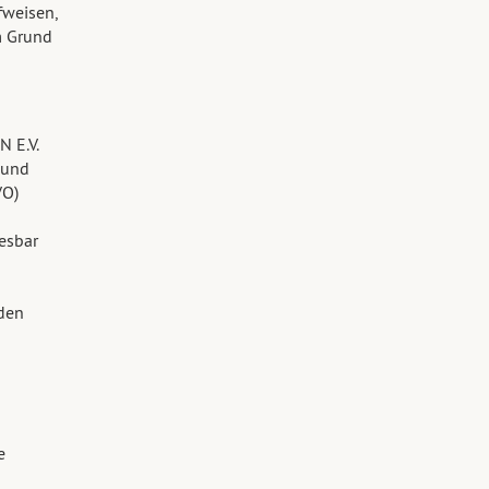
fweisen,
m Grund
 E.V.
 und
VO)
esbar
den
e