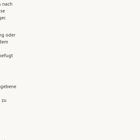
s nach
ise
er.
ung oder
 dem
befugt
gegebene
 zu