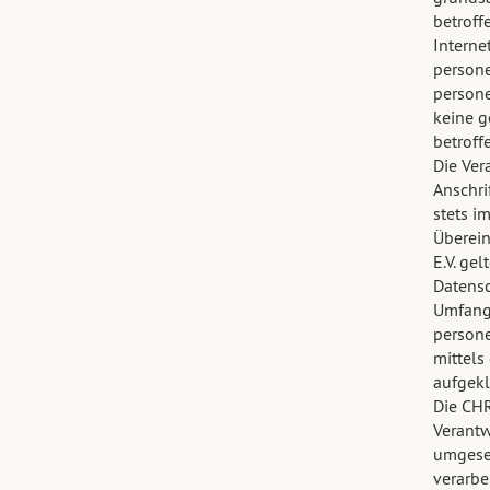
betroff
Interne
persone
persone
keine g
betroff
Die Ver
Anschri
stets i
Überei
E.V. ge
Datensc
Umfang 
persone
mittels
aufgekl
Die CH
Verantw
umgeset
verarbe