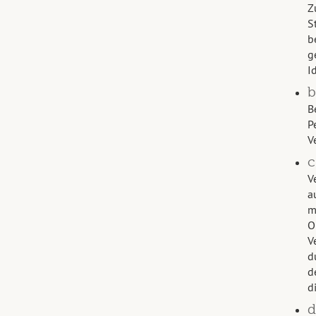
Z
S
b
g
I
b
B
P
V
c
V
a
m
O
V
d
d
d
d