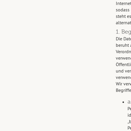
Interne
sodass 
steht e
alterna
1. Be
Die Da
beruht 
Verordn
verwend
Öffentl
und ver
verwend
Wir ver
Begriffe
a
P
i
„
P