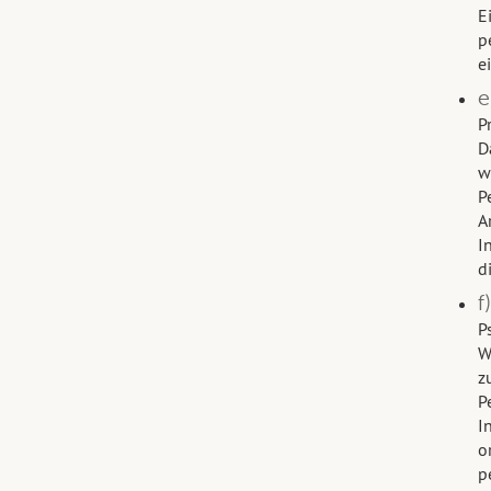
E
p
e
e
P
D
w
P
A
I
d
f
P
W
z
P
I
o
p