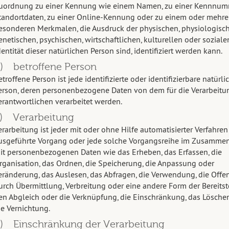
uordnung zu einer Kennung wie einem Namen, zu einer Kennnumm
tandortdaten, zu einer Online-Kennung oder zu einem oder mehre
esonderen Merkmalen, die Ausdruck der physischen, physiologisch
enetischen, psychischen, wirtschaftlichen, kulturellen oder soziale
dentität dieser natürlichen Person sind, identifiziert werden kann.
) betroffene Person
etroffene Person ist jede identifizierte oder identifizierbare natürli
erson, deren personenbezogene Daten von dem für die Verarbeitu
erantwortlichen verarbeitet werden.
) Verarbeitung
erarbeitung ist jeder mit oder ohne Hilfe automatisierter Verfahren
usgeführte Vorgang oder jede solche Vorgangsreihe im Zusamme
it personenbezogenen Daten wie das Erheben, das Erfassen, die
rganisation, das Ordnen, die Speicherung, die Anpassung oder
eränderung, das Auslesen, das Abfragen, die Verwendung, die Off
urch Übermittlung, Verbreitung oder eine andere Form der Bereitst
en Abgleich oder die Verknüpfung, die Einschränkung, das Lösche
ie Vernichtung.
) Einschränkung der Verarbeitung