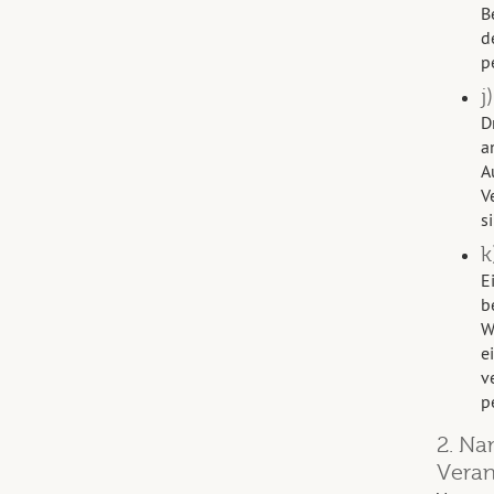
B
d
p
j
D
a
A
V
s
k
E
b
W
e
v
p
2. Na
Veran