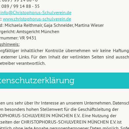
: 089 / 99 14 88 - 35
:
info@Christophorus-Schulverein.de
t:
www.christophorus-schulverein.de
d: Michaela Reithmair, Gaja Schneider, Martina Wieser
rgericht: Amtsgericht München
ernummer: VR 9431
gshinweis:
orgfältiger inhaltlicher Kontrolle übernehmen wir keine Haftung
 externer Links. Für den Inhalt der verlinkten Seiten sind aussch
etreiber verantwortlich.
tenschutzerklärung
uen uns sehr über Ihr Interesse an unserem Unternehmen. Datensc
en besonders hohen Stellenwert für die Geschäftsleitung der
OPHORUS-SCHULVEREIN MÜNCHEN E.V.. Eine Nutzung der
etseiten der CHRISTOPHORUS-SCHULVEREIN MÜNCHEN E.V. ist
tzlich ohne jede Angabe personenbezogener Daten möglich. Sofe