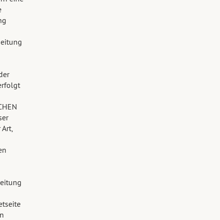
e
ng
beitung
der
rfolgt
NCHEN
ser
Art,
en
eitung
n
tseite
en