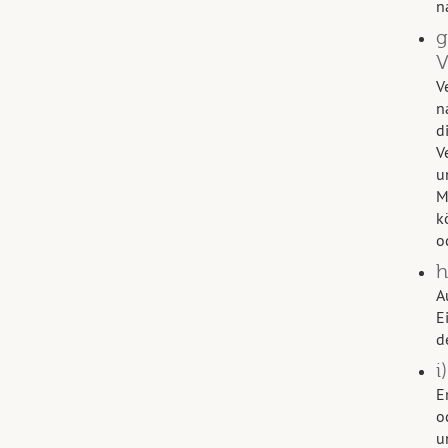
n
g
V
V
n
d
V
u
M
k
o
h
A
E
d
i
E
o
u