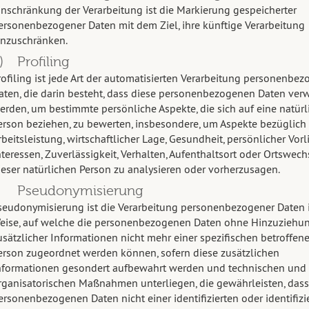
inschränkung der Verarbeitung ist die Markierung gespeicherter
ersonenbezogener Daten mit dem Ziel, ihre künftige Verarbeitung
inzuschränken.
) Profiling
rofiling ist jede Art der automatisierten Verarbeitung personenbez
aten, die darin besteht, dass diese personenbezogenen Daten ver
erden, um bestimmte persönliche Aspekte, die sich auf eine natürl
erson beziehen, zu bewerten, insbesondere, um Aspekte bezüglich
rbeitsleistung, wirtschaftlicher Lage, Gesundheit, persönlicher Vorl
nteressen, Zuverlässigkeit, Verhalten, Aufenthaltsort oder Ortswech
ieser natürlichen Person zu analysieren oder vorherzusagen.
) Pseudonymisierung
seudonymisierung ist die Verarbeitung personenbezogener Daten i
eise, auf welche die personenbezogenen Daten ohne Hinzuziehu
usätzlicher Informationen nicht mehr einer spezifischen betroffen
erson zugeordnet werden können, sofern diese zusätzlichen
nformationen gesondert aufbewahrt werden und technischen und
rganisatorischen Maßnahmen unterliegen, die gewährleisten, dass
ersonenbezogenen Daten nicht einer identifizierten oder identifizi