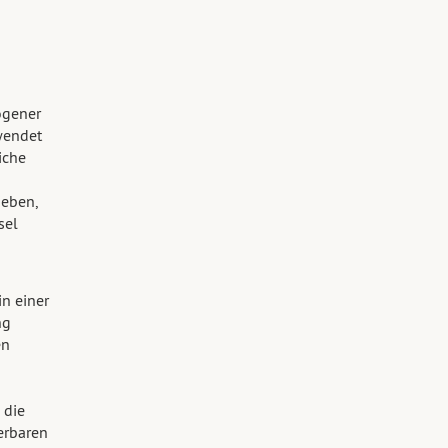
ogener
wendet
iche
ieben,
sel
n einer
ng
en
 die
erbaren