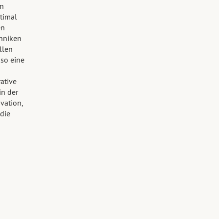
en
timal
en
hniken
llen
 so eine
ative
in der
vation,
die