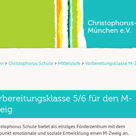
en
>
Christophorus Schule
>
Mittelstufe
>
Vorbereitungsklasse M-
bereitungsklasse 5/6 für den M-
eig
istophorus Schule bietet als einziges Förderzentrum mit dem
unkt emotionale und soziale Entwicklung einen M-Zweig an.