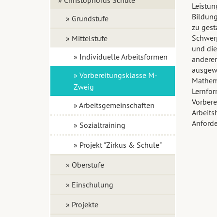
Leistun
Bildung
» Grundstufe
zu gest
Schwerp
» Mittelstufe
und die
» Individuelle Arbeitsformen
anderen
ausgewo
» Vorbereitungsklasse M-
Mathema
Zweig
Lernfor
Vorbere
» Arbeitsgemeinschaften
Arbeits
Anforde
» Sozialtraining
» Projekt "Zirkus & Schule"
» Oberstufe
» Einschulung
» Projekte