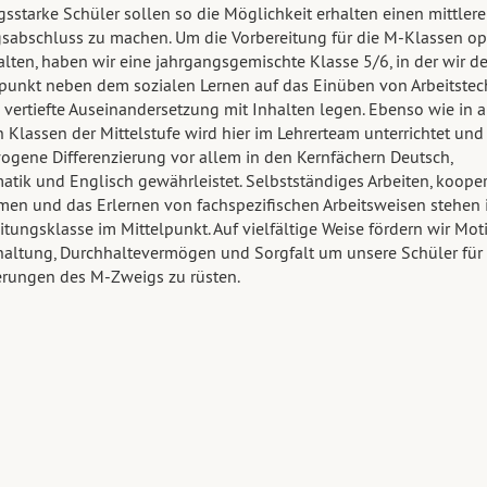
gsstarke Schüler sollen so die Möglichkeit erhalten einen mittler
sabschluss zu machen. Um die Vorbereitung für die M-Klassen op
alten, haben wir eine jahrgangsgemischte Klasse 5/6, in der wir d
unkt neben dem sozialen Lernen auf das Einüben von Arbeitstec
 vertiefte Auseinandersetzung mit Inhalten legen. Ebenso wie in a
 Klassen der Mittelstufe wird hier im Lehrerteam unterrichtet und
gene Differenzierung vor allem in den Kernfächern Deutsch,
tik und Englisch gewährleistet. Selbstständiges Arbeiten, kooper
men und das Erlernen von fachspezifischen Arbeitsweisen stehen 
itungsklasse im Mittelpunkt. Auf vielfältige Weise fördern wir Moti
haltung, Durchhaltevermögen und Sorgfalt um unsere Schüler für 
rungen des M-Zweigs zu rüsten.