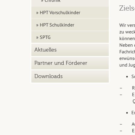
Ziel
» HPT Vorschulkinder
» HPT Schulkinder
Wir ver
zu weck
» SPTG
können
Neben d
Aktuelles
Fachri
erwünsc
Partner und Förderer
und Jug
Downloads
S
– Rückf
– Errei
Qualif
E
– Aufb
– Erke