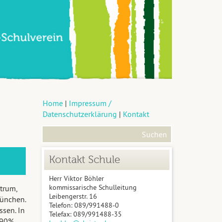
Home
|
Impressum /
Datenschutzerklärung
|
Kontakt
Kontakt Schule
Herr Viktor Böhler
kommissarische Schulleitung
trum,
Leibengerstr. 16
München
.
Telefon: 089/991488-0
sen. In
Telefax: 089/991488-35
(90%