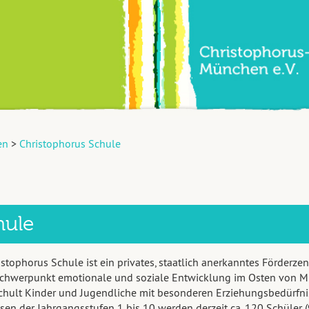
en
>
Christophorus Schule
hule
istophorus Schule ist ein privates, staatlich anerkanntes Förderzen
schwerpunkt emotionale und soziale Entwicklung im Osten von 
chult Kinder und Jugendliche mit besonderen Erziehungsbedürfnis
sen der Jahrgangsstufen 1 bis 10 werden derzeit ca. 120 Schüler 