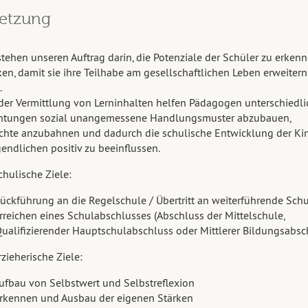
setzung
stehen unseren Auftrag darin, die Potenziale der Schüler zu erken
en, damit sie ihre Teilhabe am gesellschaftlichen Leben erweitern
.
er Vermittlung von Lerninhalten helfen Pädagogen unterschiedli
chtungen sozial unangemessene Handlungsmuster abzubauen,
hte anzubahnen und dadurch die schulische Entwicklung der Ki
endlichen positiv zu beeinflussen.
chulische Ziele:
ührung an die Regelschule / Übertritt an weiterführende Sch
chen eines Schulabschlusses (Abschluss der Mittelschule,
izierender Hauptschulabschluss oder Mittlerer Bildungsabsch
rzieherische Ziele:
au von Selbstwert und Selbstreflexion
nnen und Ausbau der eigenen Stärken