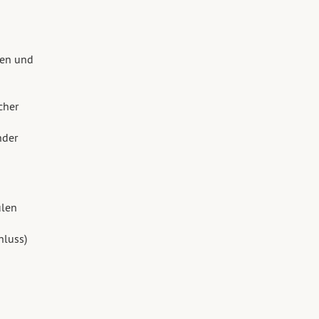
nen und
cher
nder
ulen
luss)