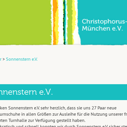
r
>
Sonnenstern e.V.
nnenstern e.V.
ken Sonnenstern e.V. sehr herzlich, dass sie uns 27 Paar neue
urnschuhe in allen Größen zur Ausleihe für die Nutzung unserer fr
rten Turnhalle zur Verfügung gestellt haben.
ratisch und schnell konnten wir durch Sonnenstern e.V. sicher ste